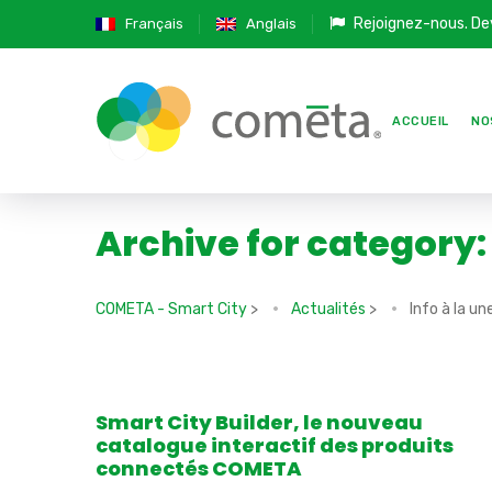
Rejoignez-nous.
De
Français
Anglais
ACCUEIL
NO
Archive for category: 
COMETA - Smart City
>
Actualités
>
Info à la un
Smart City Builder, le nouveau
catalogue interactif des produits
connectés COMETA