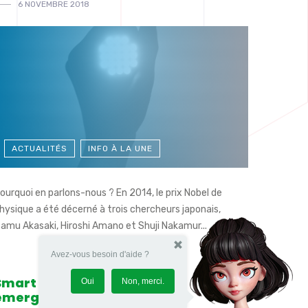
6 NOVEMBRE 2018
ACTUALITÉS
INFO À LA UNE
ourquoi en parlons-nous ? En 2014, le prix Nobel de
hysique a été décerné à trois chercheurs japonais,
samu Akasaki, Hiroshi Amano et Shuji Nakamur...
Avez-vous besoin d'aide ?
Smart City, les raisons d’une
Oui
Non, merci.
émergence