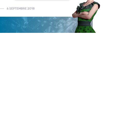
6 SEPTEMBRE 2018
ACTUALITÉS
INFO À LA UNE
n 2050, selon les Nations Unies : « deux tiers de la
opulation mondiale vivra en ville »1. Bien qu’aujourd’hui
 les villes ne représentent que 2 % ...
L’horloge STEDDA, nouvelle