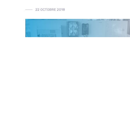
22 OCTOBRE 2018
ACTUALITÉS
INFO À LA UNE
La commune de Saint-Baudelle, en Mayenne, dans la
région Pays-de-la-Loire et son Syndicat de l’Énergie
« Territoire d’Énergie Mayenne », ont décidé d’...
ILIEC disponible sur l’APPLE STORE