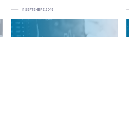
11 SEPTEMBRE 2018
ACTUALITÉS
INFO À LA UNE
La numérisation de notre société, la lutte contre le
E
changement climatique et la préservation de
p
l’environnement ont transformé le marché. Selon l’ins...
«
Nouvelle Horloge astronomique