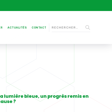
ER
ACTUALITÉS
CONTACT
La lumière bleue, un progrès remis en
cause ?