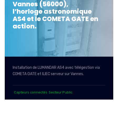
Vannes (56000),
l’horloge astronomique
AS4 et le COMETA GATE en
action.
Installation de LUMANDAR AS4 avec télégestion via
COMETA GATE et ILIEC serveur sur Vannes.
Capteurs connectés
Secteur Public