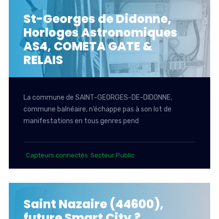
St-Georges de Didonne,
Horloges Astronomiques
AS4, COMETA GATE &
RELAIS
La commune de SAINT-GEORGES-DE-DIDONNE,
commune balnéaire, n’échappe pas à son lot de
manifestations en tous genres pend
Capteurs connectés
Secteur Public
Saint Nazaire (44600),
future Smart City ?