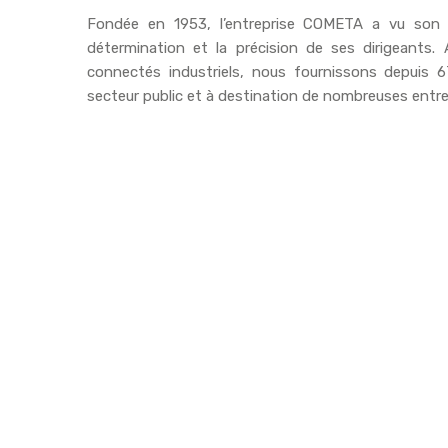
Fondée en 1953, l’entreprise COMETA a vu son 
détermination et la précision de ses dirigeants.
connectés industriels, nous fournissons depuis 6
secteur public et à destination de nombreuses entre
Aujourd’hui, notre entreprise renforce son implication
Tout d’abord, en produisant de nouvelles solutions 
nouveaux éco-systèmes complexes.