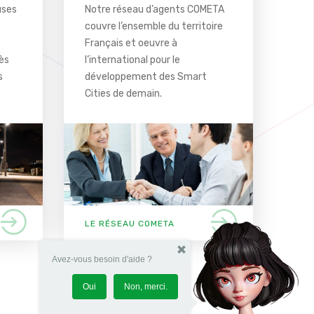
uses
Notre réseau d’agents COMETA
couvre l’ensemble du territoire
Français et oeuvre à
dès
l’international pour le
s
développement des Smart
Cities de demain.
LE RÉSEAU COMETA
Avez-vous besoin d'aide ?
Oui
Non, merci.