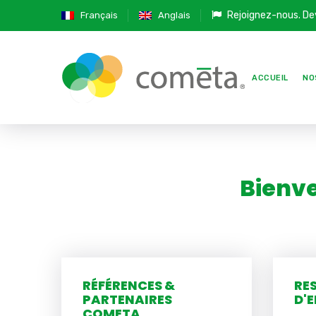
Rejoignez-nous.
De
Français
Anglais
ACCUEIL
NO
Bienve
RÉFÉRENCES &
RE
PARTENAIRES
D'
COMETA