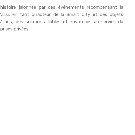
histoire jalonnée par des événements récompensant la
 Ainsi, en tant qu’acteur de la Smart City et des objets
7 ans, des solutions fiables et novatrices au service du
prises privées.
 dans les villes intelligentes en France et à l’international.
connectées intuitives, simplifiant ainsi la gestion de ces
LES VALEURS DE COMETA