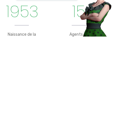
1953
15
Naissance de la
Agents du
marque COMETA
réseau COMETA