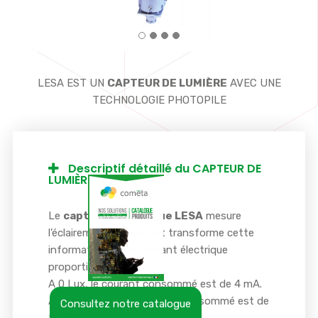
LESA EST UN
CAPTEUR DE LUMIÈRE
AVEC UNE
TECHNOLOGIE PHOTOPILE
Descriptif détaillé du CAPTEUR DE
LUMIÈRE LESA
Le
capteur analogique LESA
mesure
l’éclairement ambiant et transforme cette
information en un courant électrique
proportionnel.
A 0 Lux, le courant consommé est de 4 mA.
A pleine échelle, le courant consommé est de
Consultez notre catalogue
20 mA.