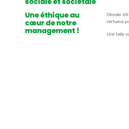
sociale et sociétale
Une éthique au
Décider d’ê
cœur de notre
vertueux p
management !
Une telle v
l’implicati
COMETA, u
avec un b
permanen