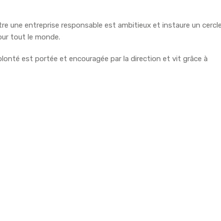
tre une entreprise responsable est ambitieux et instaure un cercl
our tout le monde.
olonté est portée et encouragée par la direction et vit grâce à
on des collaborateurs.
ne entreprise responsable qui appartient à ses salariés
udget en Recherche et Développement prioritaire et
t.