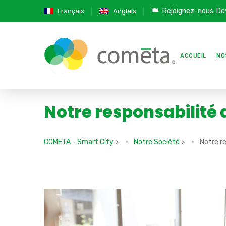
Rejoignez-nous.
De
Français
Anglais
ACCUEIL
NO
Notre responsabilité 
COMETA - Smart City
>
Notre Société
>
Notre re