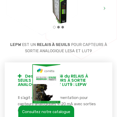
LEPW
EST UN
RELAIS À SEUILS
POUR CAPTEURS À
SORTIE ANALOGIQUE LESA ET LUT9
Descriptif détaillé du RELAIS À
SEUILS POUR CAPTEURS À SORTIE
ANALOGIQUE LESA ET LUT9 : LEPW
Il s’agit de modules d’alimentation pour
capteurs analogiques 4-20 mA avec sorties
relais à seuils programmables.
Consultez notre catalogue