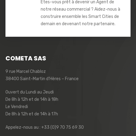
Êtes-vous prêt à devenir un Agent de
notre réseau commercial ? Aidez-nous à
construire ensemble les Smart Cities de
demain en devenant notre partenaire.
COMETA SAS
9 rue Marcel Chabloz
38400 Saint-Martin d’Hères – France
Ouvert du Lundi au Jeudi
De 8h à 12h et de 14h à 18h
Le Vendredi
De 8h à 12h et de 14h à 17h
Appelez-nous au : +33 (0)9 70 75 69 30