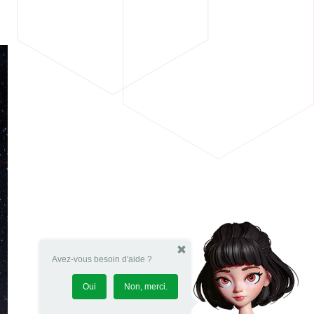
Avez-vous besoin d'aide ?
Oui
Non, merci.