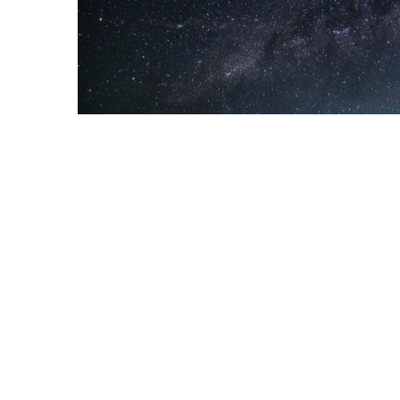
Ces derniers temps, son évocation est de plus en plu
révolutionner nos habitudes ainsi que le monde qui 
possibilités seront disponibles instantanément… ou 
interconnecté s’ouvre à nous. Ce réseau, il s’agit bi
Une véritable aubaine pour le futur de la Smart City. C
et l’utilisation des données en faveur d’une ville dur
connectés ou bien y a-t-il d’autres réseaux plus adapt
Smart City et les différents réseaux de communicati