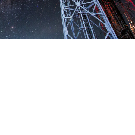
s courante. Attendu avec impatience, ce réseau cellulaire doit
nous entoure. Internet, ses contenus ainsi que ses nombreuses
1
presque. Avec une latence de l’ordre d’une milliseconde
, un résea
en évidemment de la 5G !
elle-ci pourra mettre à profit le potentiel de la 5G dans la collect
able. Vraiment ? La 5G doit-elle s’appliquer à l’ensemble des objets
és ? Tentons de faire la lumière sur la relation étroite entre la
on.