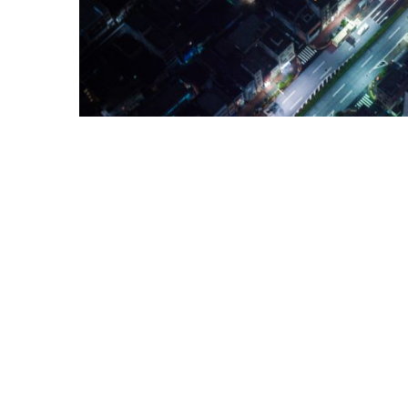
En 2050, selon les
Nations Unies
: « deux tiers de la
ne représentent que 2 % de la surface terrestre, elle
2
de serre »
. La mise en place de nouvelles infrastru
environnement s’avèrent nécessaires pour que nos cit
Certaines parties du globe pourraient devenir invivabl
3
Advances
en déclarant que l’Asie du Sud est sous 
durant l’été » ; à terme, cela « pourrait atteindre d
sans protection ». Inutile de rappeler qu’environ un 
En parallèle, nos sociétés évoluent au rythme de la