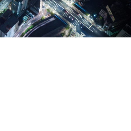
1
 population mondiale vivra en ville »
. Bien qu’aujourd’hui « les ville
s génèrent à elles seules près de 70 % des émissions de gaz à eff
ctures ainsi qu’une meilleure compréhension de notre
és ne deviennent pas de véritables fournaises. Il y a urgence !
es d’après certains scientifiques. C’est ce qu’affirme
Science
la menace d’une : « augmentation des températures et de l’humidi
es niveaux excédant la capacité de l’organisme humain à survivre
cinquième de la population vit dans cette région.
 numérisation et des objets connectés dans ce qui semble être un