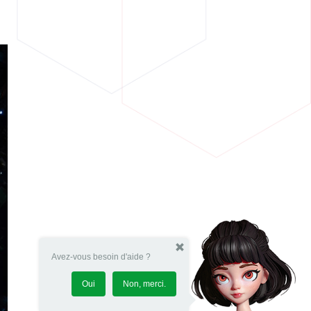
Avez-vous besoin d'aide ?
Oui
Non, merci.