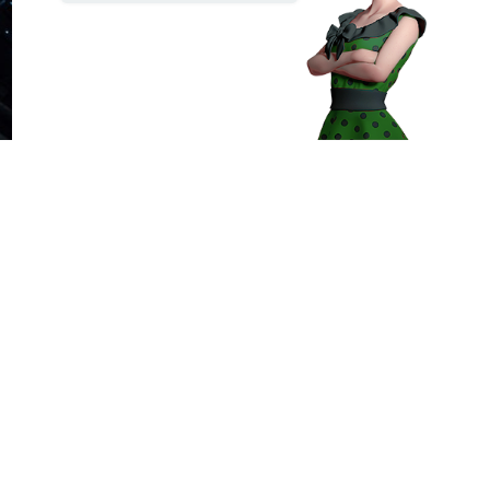
s
et
té
e