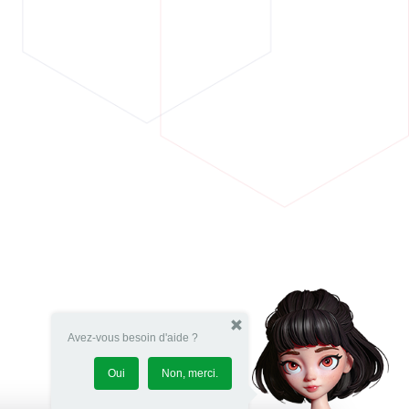
Avez-vous besoin d'aide ?
Oui
Non, merci.