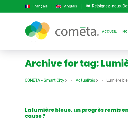
Rejoignez-nous.
De
Français
Anglais
ACCUEIL
NO
Archive for tag: Lumi
COMETA - Smart City
>
Actualités
>
Lumière bl
La lumière bleue, un progrès remis e
cause ?