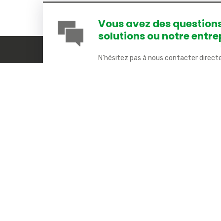
Vous avez des questions
solutions ou notre entre
N'hésitez pas à nous contacter direct
contact disponible ici :
formulaire de 
FAQs verra le jour.
COMETA SAS
Liens
9 rue Marcel Chabloz
Smart Ci
38400 Saint-Martin d’Hères – France
L’IoT
Ouvert du Lundi au Jeudi
Notre so
De 8h à 12h et de 14h à 18h
Notre
Le Vendredi
responsab