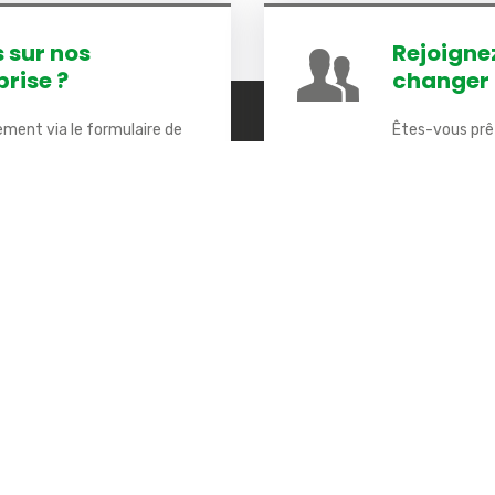
 sur nos
Rejoigne
prise ?
changer l
ement via le formulaire de
Êtes-vous prê
contact
. Prochainement une
Aidez-nous à 
devenant notr
 rapides
Restez connecté !
ty
ILIEC
Inscrivez-vous pour recevoir nos
Nos Solutions
ciété
Nos valeurs
Nos réalisations
ilité