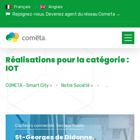
Français
Anglais
Rejoignez-nous.
Devenez agent du réseau Cometa →
Réalisations pour la catégorie :
IOT
COMETA - Smart City
>
Notre Société
>
>
Capteurs connectés
Secteur Public
St-Georges de Didonne,