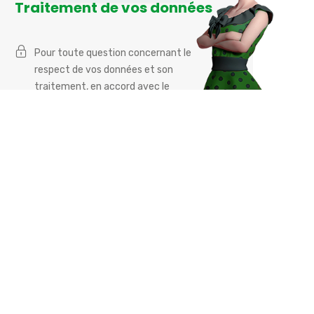
Traitement de vos données
Pour toute question concernant le
respect de vos données et son
traitement, en accord avec le
règlement général sur la protection des
données,
merci de contacter directement notre
responsable à cette adresse email :
rgpd.info@cometa-
lumandar.com