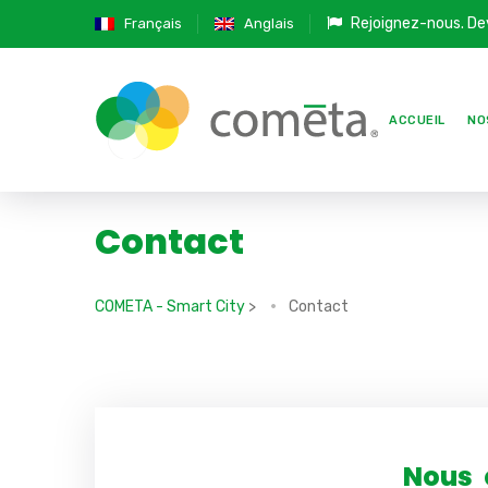
Rejoignez-nous.
De
Français
Anglais
ACCUEIL
NO
Contact
COMETA - Smart City
>
Contact
Nous 